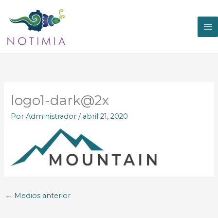
Ir
al
contenido
logo1-dark@2x
Por
Administrador
/
abril 21, 2020
←
Medios anterior