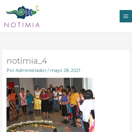
Ir
al
contenido
notimia_4
Por
Administrador
/
mayo 28, 2021